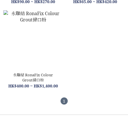
HK$90.00 ~ HK$270.00
HK$65.00 ~ HK$420.00
永聯結 RonaFix Colour
Grout掃口粉
HK$400.00 ~ HK$1,400.00
1