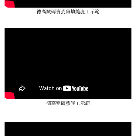
德高緻磚寶瓷磚填縫施工示範
德高瓷磚膠施工示範