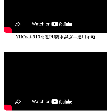
YHCoat-910雨虹PU防水黑膠---應用示範