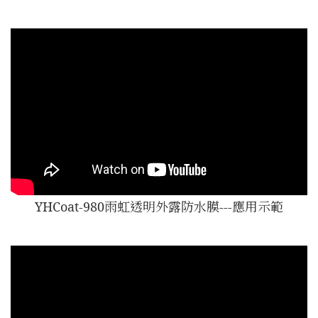
YHCoat-980雨虹透明外露防水膜---應用示範