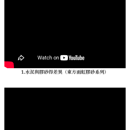
1.水泥與膠砂得差異（東方雨虹膠砂系列）