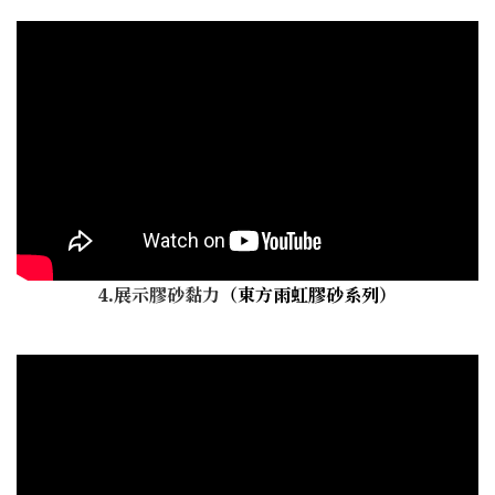
4.展示膠砂黏力
（東方雨虹膠砂系列）