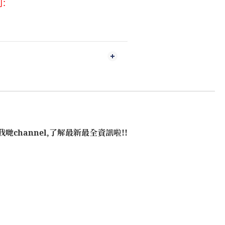
列
:
哋channel,了解最新最全資訊啦!!