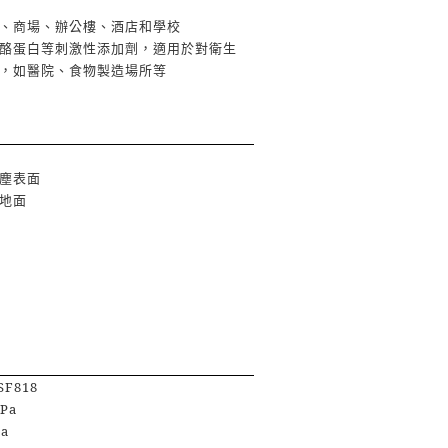
、商場、辦公樓、酒店和學校
酪蛋白等刺激性添加劑，適用於對衛生
，如醫院、食物製造場所等
塵表面
地面
SF818
MPa
Pa