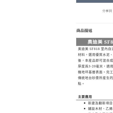
分享到
商品描述
SF
奧迪美
SF818
奧迪美
室內自
材料，選用優質水泥
後，本産品即可混合
3-20
厚度爲
毫米，適
機地坪基層表面。完
傳統地台砂漿所産生
點。
主要應用
新建及翻新項目
鋪設木材、乙烯