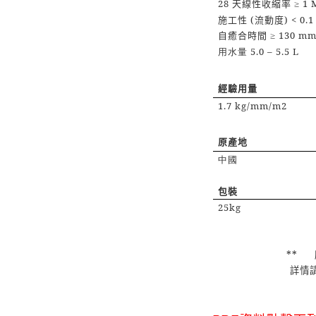
28
天線性收縮率
1 
≥
施工性
(
流動度
) < 0.
自癒合時間
130 mm
≥
5.0 – 5.5 L
用水量
經驗用量
1.7 kg/mm/m2
原產地
中國
包裝
25kg
**
詳情