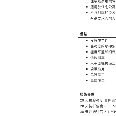
住宅及商用地坪
適用於住宅公寓
不含阿摩尼亞及
有高要求的地方
優點
良好施工性
高強度的堅硬無
極度平整和細緻
低收縮率
人手或機械施工
簡單易用
品質穩定
高效施工
技術參數
28
天抗壓強度
奧迪美
28
天抗折強度
> 30 
28
天黏結強度
> 7 M