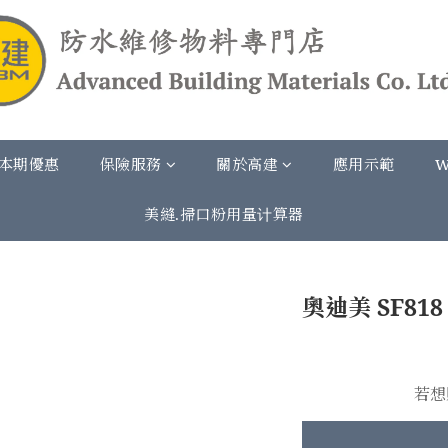
本期優惠
保險服務
關於高建
應用示範
W
美縫.掃口粉用量计算器
奧迪美 SF8
若想