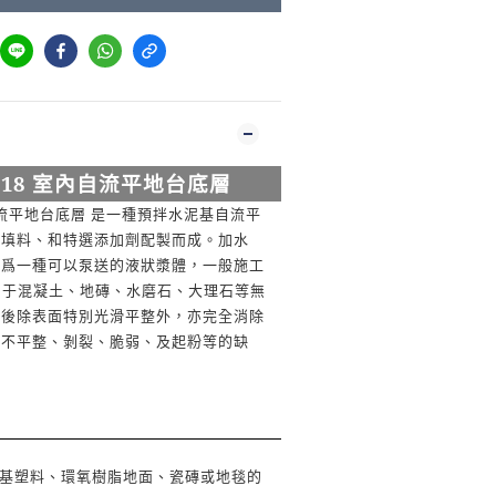
818
室內自流平地台底層
流平地台底層
是一種預拌水泥基自流平
、填料、和特選添加劑配製而成。加水
成爲一種可以泵送的液狀漿體，一般施工
用于混凝土、地磚、水磨石、大理石等無
工後除表面特別光滑平整外，亦完全消除
的不平整、剝裂、脆弱、及起粉等的缺
基塑料、環氧樹脂地面、瓷磚或地毯的