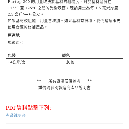
Purtop 200
的用量取決於基材的粗糙度。對於基材溫度在
+15°C
至
+25°C
之間的光滑表面，理論用量為每
1.5
毫米厚度
2.5
公斤
/
平方公尺。
如果基材較粗糙，用量會增加。如果基材有損壞，我們建議事先
使用合適的修補產品。
原產地
馬來西亞
包裝
顏色
14
/
公斤
套
灰色
**
所有資訊僅供參考
**
詳情請參閱製造商產品說明書
PDF
資料點擊下列
:
產品說明書