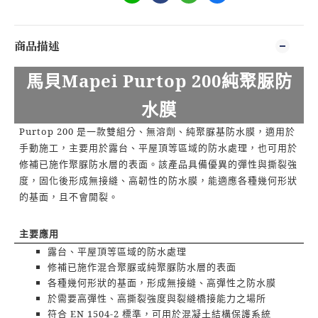
商品描述
馬貝
Mapei Purtop 200
純聚脲防
水膜
Purtop 200
是一款雙組分、無溶劑、純聚脲基防水膜，適用於
手動施工，主要用於露台、平屋頂等區域的防水處理，也可用於
修補已施作聚脲防水層的表面。該產品具備優異的彈性與撕裂強
度，固化後形成無接縫、高韌性的防水膜，能適應各種幾何形狀
的基面，且不會開裂。
主要應用
露台、平屋頂等區域的防水處理
修補已施作混合聚脲或純聚脲防水層的表面
各種幾何形狀的基面，形成無接縫、高彈性之防水膜
於需要高彈性、高撕裂強度與裂縫橋接能力之場所
符合
EN 1504-2
標準，可用於混凝土結構保護系統