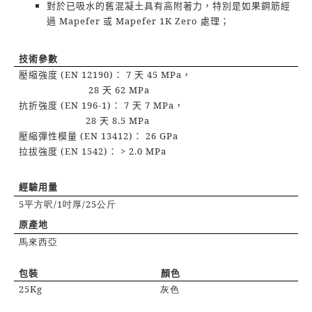
對於已吸水的舊混凝土具有高附著力，特別是如果鋼筋經
過
Mapefer
或
Mapefer 1K Zero
處理；
技術參數
壓縮強度
(EN 12190)
：
7
天
45 MPa
，
28
天
62 MPa
抗折強度
(EN 196-1)
：
7
天
7 MPa
，
28
天
8.5 MPa
壓縮彈性模量
(EN 13412)
：
26 GPa
拉拔強度
(EN 1542)
：
> 2.0 MPa
經驗用量
5
平方呎
/1
吋厚
/25
公斤
原產地
馬來西亞
包裝
顏色
25Kg
灰色