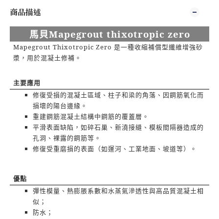
商品描述
馬貝
M
apegrout
thixotropic
zero
Mapegrout Thixotropic Zero
是一種收縮補償型纖維增強砂
漿，用於混凝土修補。
主要應用
修復受損的混凝土區域、柱子和梁的角落、因鋼筋氧化而
損壞的陽台邊緣。
重建鋼筋混凝土結構中鋼筋的覆蓋層。
平滑表面缺陷，如碎石巢、新澆接縫、模板間隔器造成的
孔洞、裸露的鋼筋等。
修復受重磨損的表面（如運河、工業地面、坡道等）。
優點
彈性模量、熱膨脹系數和水蒸氣滲透性與高品質混凝土相
似；
防水；