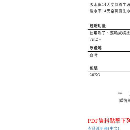
吸水率
14
天空氣養生
透水率
14
天空氣養生
經驗用量
使用刷子、滾輪或噴
7m2
。
原產地
台灣
包裝
20KG
**
詳情
PDF
資料點擊下
產品說明書(中文)