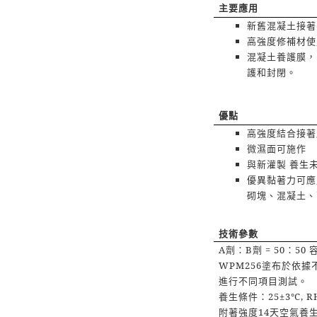
主要應用
新舊混凝土接著
高強度修補材使
混凝土養護膜，
護和封閉。
優點
高強度結合接著
微濕面可施作
與新灌製
養生
優異黏著力可應
砌塊、混凝土、
技術參數
A
劑：
B
劑
= 50
：
50
WPM256
塗布於依據
進行不同項目測試。
養生條件：
25±3
℃
, 
附著強度
14
天空氣養