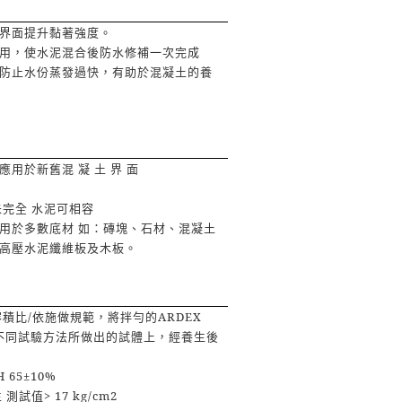
界面提升黏著強度。
用，使水泥混合後防水修補一次完成
防止水份蒸發過快，有助於混凝土的養
應用於新舊混
凝
土
界
面
未完全
水泥可相容
用於多數底材
如：磚塊、石材、混凝土
高壓水泥纖維板及木板。
容積比
/
依施做規範，將拌勻的
ARDEX
不同試驗方法所做出的試體上，經養生後
RH 65±10%
生
測試值
> 17 kg/cm2