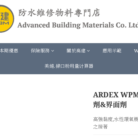
本期優惠
保險服務
關於高建
應用示範
W
美縫.掃口粉用量计算器
ARDEX WP
劑&界面劑
高強黏度,水性環氧
之接著