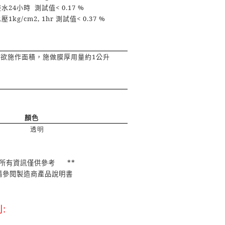
浸水
24
小時
測試值
< 0.17 %
水壓
1kg/cm2, 1hr
測試值
< 0.37 %
塗欲施作面積，施做膜厚用量約
1
公升
顏色
透明
所有資訊僅供參考
**
請參閱製造商產品說明書
列
: