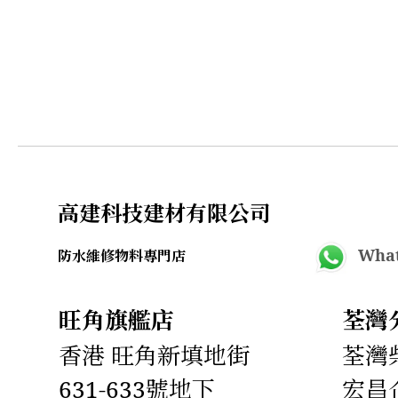
高建科技建材有限公司
What
防水維修物料專門店
旺角旗艦店
荃灣
香港 旺角新填地街
荃灣柴
631-633號地下
宏昌