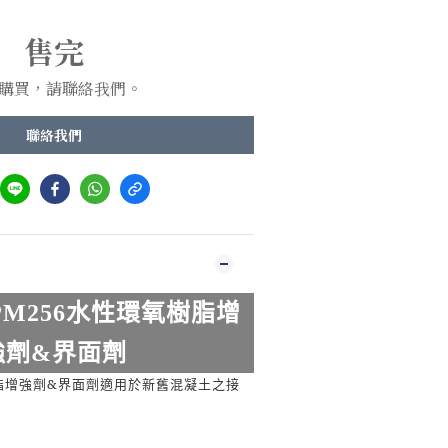
售完
購買，請聯絡我們。
聯絡我們
M256
水性環氧樹脂增
強劑
&
界面劑
&
脂增強劑
界面劑適用於新舊混凝土之接