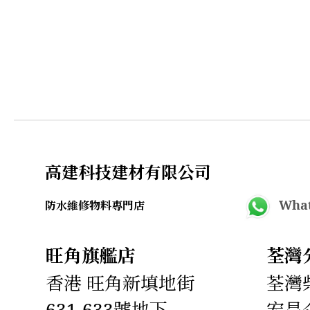
高建科技建材有限公司
What
防水維修物料專門店
旺角旗艦店
荃灣
香港 旺角新填地街
荃灣柴
631-633號地下
宏昌