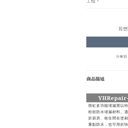
工程。
若想
分享到
商品描述
Y
H
Repair
雨虹多功能堵漏寶以
粉狀防水堵漏材料。
於廚房、衛生間在塗
重點防水，也可用於