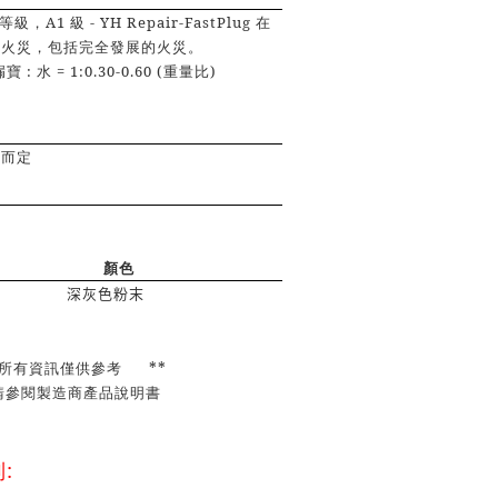
等級，
A1
級
- YH Repair-FastPlug
在
成火災，包括完全發展的火災。
:
= 1:0.30-0.60 (
)
漏寶
水
重量比
壓而定
顏色
深灰色粉末
所有資訊僅供參考
**
請參閱製造商產品說明書
列
: