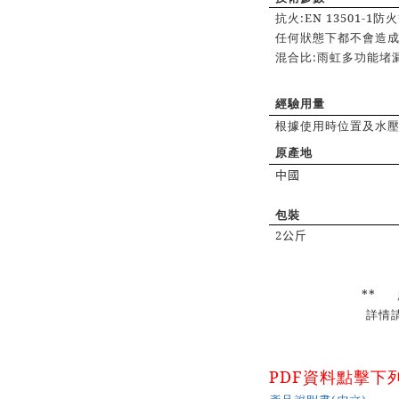
抗火
:
EN 13501-1
防火
任何狀態下都不會造
:
混合比
雨虹多功能堵
經驗用量
根據使用時位置及水
原產地
中國
包裝
2
公斤
**
詳情
PDF
資料點擊下