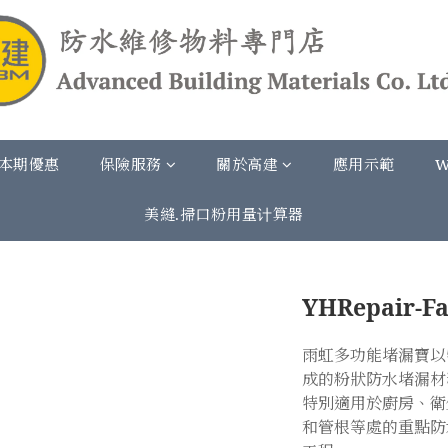
本期優惠
保險服務
關於高建
應用示範
W
美縫.掃口粉用量计算器
YHRepair-
雨虹多功能堵漏寶以
成的粉狀防水堵漏材
特別適用於廚房、衛
和管根等處的重點防