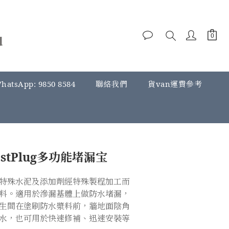
hatsApp: 9850 8584
聯絡我們
貨van運費參考
FastPlug多功能堵漏宝
特殊水泥及添加劑經特殊製程加工而
料。適用於滲漏基體上做防水堵漏，
生間在塗刷防水漿料前，牆地面陰角
水，也可用於快速修補、迅速安裝等