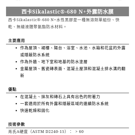
Sikalastic®-680 N+
西卡
外露防水膜
Sikalastic®-680 N+
西卡
水性黑膠是一種無溶劑單組份、快
乾、無縫液體聚氨酯防水材料。
主要應用
作為屋頂、裙樓、陽台、浴室、水池、水箱和花盆的外露
或隱蔽防水系統
作為外牆、地下室和地基的防水塗層
金屬屋頂、舊瓷磚表面、混凝土屋頂和混凝土排水溝的翻
新
優點
在混凝土、抹灰和磚石上具有出色的附著力
一套適用於所有外露和隱蔽區域的連續防水系統
快速乾燥和固化
技術參數
A
ASTM D2240-15
> 60
肖氏
硬度（
）：