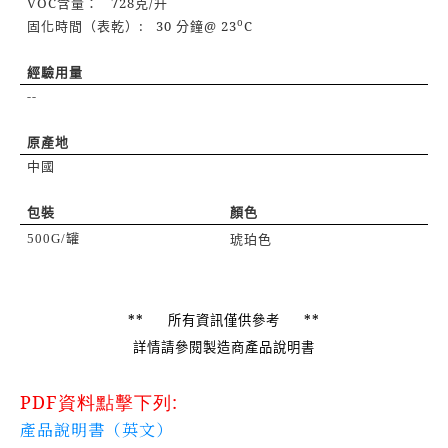
VOC
728
/
含量：
克
升
o
:
30
@ 23
C
固化時間（表乾）
分鐘
經驗用量
--
原產地
中國
包裝
顏色
500G/
罐
琥珀色
**
**
所有資訊僅供參考
詳情請參閱製造商產品說明書
PDF
資料點擊下列
:
產品說明書（英文）