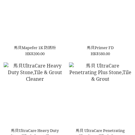
馬貝Mapefer 1K 防銹粉
馬貝Primer FD
HK$200.00
HK$580.00
馬貝UltraCare Heavy Duty
馬貝 UltraCare Penetrating